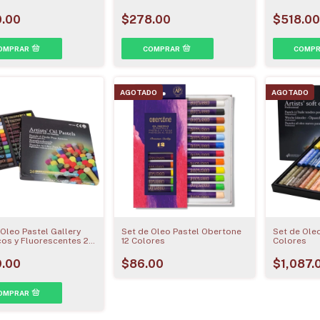
.00
$278.00
$518.00
AGOTADO
AGOTADO
 Oleo Pastel Gallery
Set de Oleo Pastel Obertone
Set de Oleo
cos y Fluorescentes 24
12 Colores
Colores
s
.00
$86.00
$1,087.