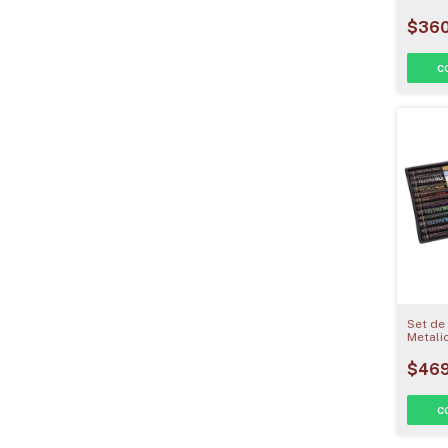
$360
Set de
Metali
Colore
$469