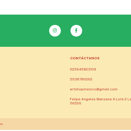
CONTÁCTANOS
525645823109
5538780262
artshopmexico@gmail.com
Felipe Angeles Manzana 4 Lote 2 La
56526
os.