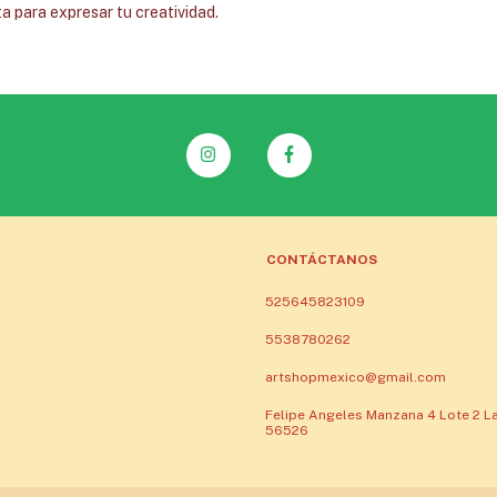
ta para expresar tu creatividad.
CONTÁCTANOS
525645823109
5538780262
artshopmexico@gmail.com
Felipe Angeles Manzana 4 Lote 2 La
56526