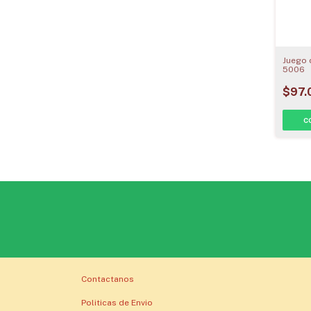
Juego 
5006
$97.
Contactanos
Politicas de Envio