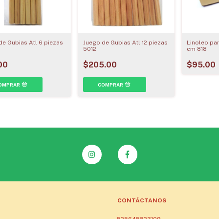
de Gubias Atl 6 piezas
Juego de Gubias Atl 12 piezas
Linoleo pa
5012
cm 818
00
$205.00
$95.00
CONTÁCTANOS