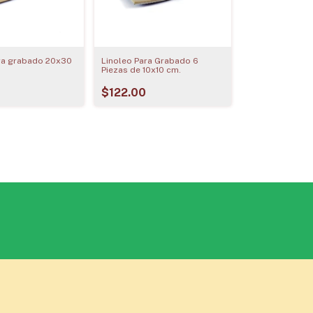
ra grabado 20x30
Linoleo Para Grabado 6
Piezas de 10x10 cm.
$122.00