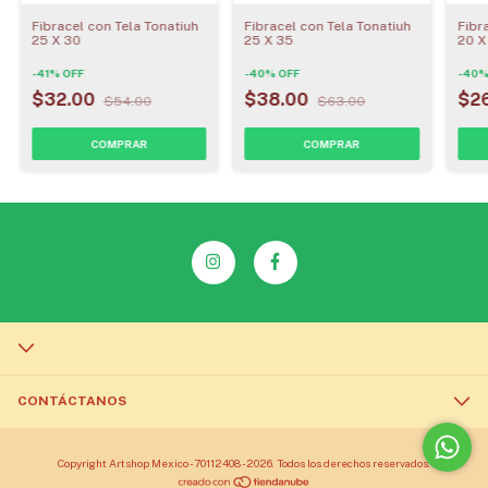
Fibracel con Tela Tonatiuh
Fibracel con Tela Tonatiuh
Fibr
25 X 30
25 X 35
20 X
-
41
%
OFF
-
40
%
OFF
-
40
$32.00
$38.00
$2
$54.00
$63.00
CONTÁCTANOS
Copyright Artshop Mexico - 70112408 - 2026. Todos los derechos reservados.